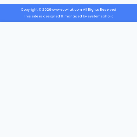
Copyright © 2026
www.eco-lak.com All Rights Reserved
This site is designed & managed by systemsaholic
Améliorez votre finition.
Accélérez votre production.
Réduisez vos COV
HOME – FRANÇAIS
LES PARTENAIRES
NOS SERVICES
À PROPOS DE NOUS